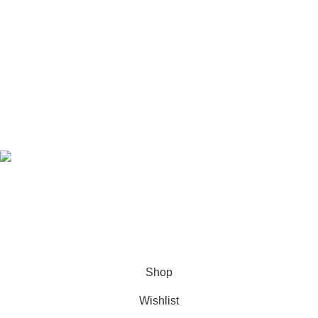
SATIN ALMA KILAVUZLARI
GARANTI
BAKIM VE ONARIM
İADE POLITIKASI
Müşteri Bağlantıları
UYKU SAĞLIĞI
ÜRÜN HABERLERI VE GÜNCELLEMELER
YAŞAM TARZI
Based on
Sinyorayatak
theme
2026
M Yaman Fattal
.
Hey You, Sign Up And
Connect To Woodmart!
the first to learn about our latest trends
Shop
Wishlist