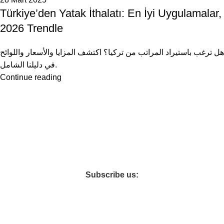
Türkiye’den Yatak İthalatı: En İyi Uygulamalar,
2026 Trendle
هل ترغب باستيراد المراتب من تركيا؟ اكتشف المزايا والأسعار واللوائح
في دليلنا الشامل.
Continue reading
İstanbul’daki Sinyora Firması 2014 yılında yatak kumaşı
üretimine başlamış ve 2015 yılında yerel pazarda artan talebi
karşılamak için bir yatak serisi kurmaya başlamıştır.
Subscribe us:
Faydalı Linkler
TÜRKIYE’DE YATAK TOPTAN SATIŞI
MÜŞTERI SERVISI