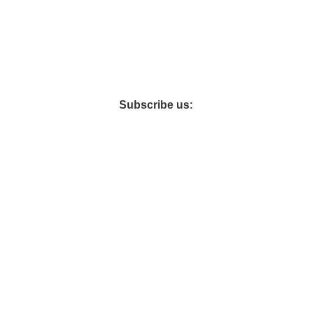
şı üretimine başlamış ve 2015 yılında yerel pazarda artan talebi
Subscribe us:
LAVUZLARI
GARANTI
BAKIM VE ONARIM
İADE POLITIKASI
Hey You, Sign Up And