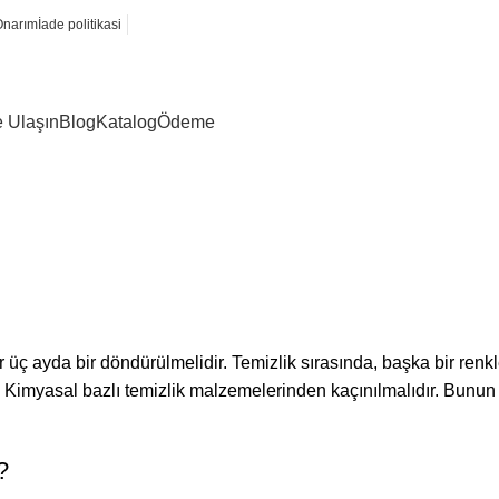
Onarım
İade politikasi
e Ulaşın
Blog
Katalog
Ödeme
er üç ayda bir döndürülmelidir. Temizlik sırasında, başka bir ren
. Kimyasal bazlı temizlik malzemelerinden kaçınılmalıdır. Bunun
?