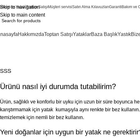
Skip to navigation
ürkiye’de Yatak Toptan Satışı
Müşteri servisi
Satın Alma Kılavuzları
Garanti
Bakım ve 
Skip to main content
nasayfa
Hakkımızda
Toptan Satışı
Yataklar
Baza Başlık
Yastık
Biz
SSS
Home
SSS
SSS
Ürünü nasıl iyi durumda tutabilirim?
Ürün, sağlıklı ve konforlu bir uyku için uzun bir süre boyunca h
karıştırmamak için yatak kumaşıyla aynı renkte bir bez kullanın
temizlemek için nemli bir bez kullanın.
Yeni doğanlar için uygun bir yatak ne gerektirir