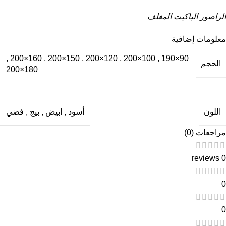
الراصور الباكيت المغلف
معلومات إضافية
,
160×200
,
150×200
,
120×200
,
100×200
,
90×190
الحجم
180×200
اللون
أسود
,
ابيض
,
بيج
,
فضي
مراجعات (0)
0 reviews
0
0