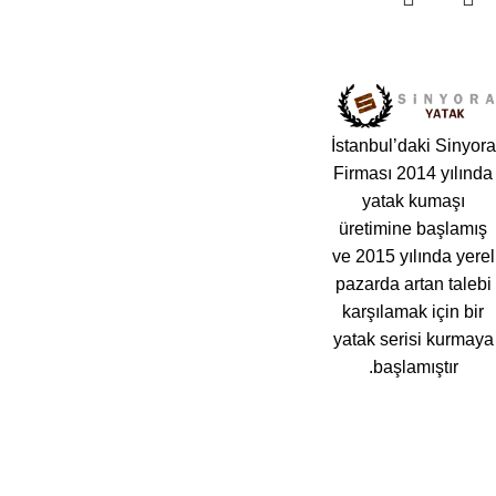
Müşteri Bağlantıları
Faydalı Linkler
İstanbul’daki Sinyora
مراتب بالجملة في تركيا
المتجر
المدونة
Firması 2014 yılında
خدمة العملاء
دليل المشتري
yatak kumaşı
üretimine başlamış
الضمان
العناية والإصلاح
ve 2015 yılında yerel
pazarda artan talebi
‏سياسة الاسترجاع أو التبديل
karşılamak için bir
yatak serisi kurmaya
başlamıştır.
Subscribe us: