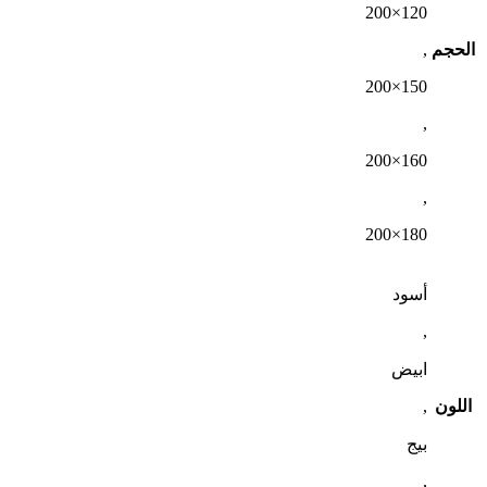
120×200
الحجم
,
150×200
,
160×200
,
180×200
أسود
,
ابيض
اللون
,
بيج
,