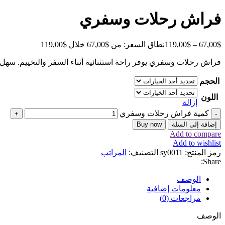
فراش رحلات وسفري
$
67,00
–
$
119,00
نطاق السعر: من ⁦67,00$⁩ خلال ⁦119,00$⁩
فراش رحلات وسفري يوفر راحة استثنائية أثناء السفر والتخييم. سهل ال
الحجم
اللون
إزالة
كمية فراش رحلات وسفري
إضافة إلى السلة
Buy now
Add to compare
Add to wishlist
رمز المنتج:
sy0011
التصنيف:
المراتب
Share:
الوصف
معلومات إضافية
مراجعات (0)
الوصف