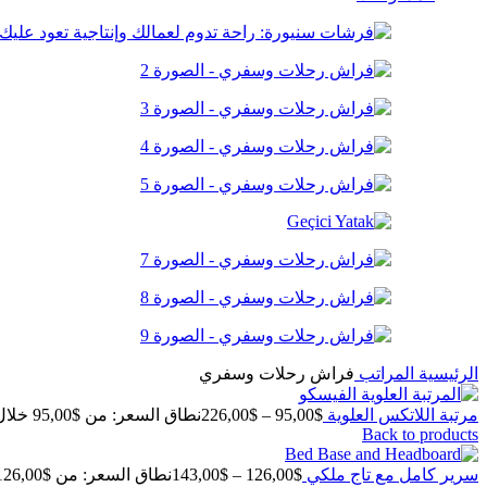
الرئيسية
المراتب
فراش رحلات وسفري
مرتبة اللاتكس العلوية
$
95,00
–
$
226,00
نطاق السعر: من ⁦95,00$⁩ خلال ⁦226,00$⁩
Back to products
سرير كامل مع تاج ملكي
$
126,00
–
$
143,00
نطاق السعر: من ⁦126,00$⁩ خلال ⁦143,00$⁩