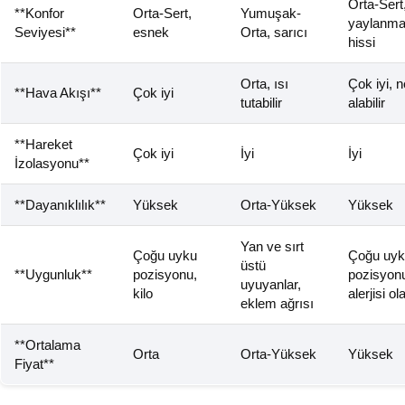
Orta-Sert
**Konfor
Orta-Sert,
Yumuşak-
yaylanm
Seviyesi**
esnek
Orta, sarıcı
hissi
Orta, ısı
Çok iyi, 
**Hava Akışı**
Çok iyi
tutabilir
alabilir
**Hareket
Çok iyi
İyi
İyi
İzolasyonu**
**Dayanıklılık**
Yüksek
Orta-Yüksek
Yüksek
Yan ve sırt
Çoğu uyku
Çoğu uy
üstü
**Uygunluk**
pozisyonu,
pozisyon
uyuyanlar,
kilo
alerjisi ol
eklem ağrısı
**Ortalama
Orta
Orta-Yüksek
Yüksek
Fiyat**