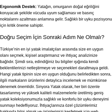
Ergonomik Destek:
Yatağın, omurganın doğal eğriliğini
koruyacak şekilde vücuda uyum sağlaması ve basınç
noktalarını azaltması anlamına gelir. Sağlıklı bir uyku pozisyonu
için kritik öneme sahiptir.
Doğru Seçim İçin Sonraki Adım Ne Olmalı?
Türkiye’nin en iyi yatak imalatçıları arasında size en uygun
olanı seçmek, kişisel araştırmanız ve ihtiyaç analizinize
bağlıdır. Şimdi sıra, edindiğiniz bu bilgiler ışığında kendi
beklentilerinizi netleştirmeye ve seçenekleri daraltmaya geldi.
Hangi yatak tipinin size en uygun olduğunu belirledikten sonra,
ilgili markaların ürünlerini detaylıca incelemek ve mümkünse
denemek önemlidir. Sinyora Yatak olarak, her biri özenle
tasarlanmış ve yüksek kaliteli malzemelerle üretilmiş geniş
yatak koleksiyonumuzla sağlıklı ve konforlu bir uyku deneyimi
sunmayı hedefliyoruz. İhtiyaçlarınıza özel çözümlerimiz
hakkında bilgi almak ve ürünlerimizi keşfetmek için web