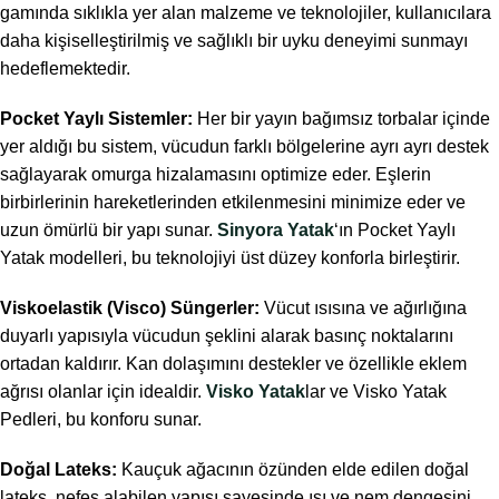
gamında sıklıkla yer alan malzeme ve teknolojiler, kullanıcılara
daha kişiselleştirilmiş ve sağlıklı bir uyku deneyimi sunmayı
hedeflemektedir.
Pocket Yaylı Sistemler:
Her bir yayın bağımsız torbalar içinde
yer aldığı bu sistem, vücudun farklı bölgelerine ayrı ayrı destek
sağlayarak omurga hizalamasını optimize eder. Eşlerin
birbirlerinin hareketlerinden etkilenmesini minimize eder ve
uzun ömürlü bir yapı sunar.
Sinyora Yatak
‘ın Pocket Yaylı
Yatak modelleri, bu teknolojiyi üst düzey konforla birleştirir.
Viskoelastik (Visco) Süngerler:
Vücut ısısına ve ağırlığına
duyarlı yapısıyla vücudun şeklini alarak basınç noktalarını
ortadan kaldırır. Kan dolaşımını destekler ve özellikle eklem
ağrısı olanlar için idealdir.
Visko Yatak
lar ve Visko Yatak
Pedleri, bu konforu sunar.
Doğal Lateks:
Kauçuk ağacının özünden elde edilen doğal
lateks, nefes alabilen yapısı sayesinde ısı ve nem dengesini