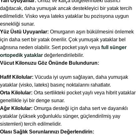
Yan Uyuyanlar:
Omuz ve kalça bölgelerindeki basıncı
dağıtacak, daha yumuşak ancak destekleyici bir yatak tercih
edilmelidir. Visko veya lateks yataklar bu pozisyona uygun
esnekliği sunar.
Yüz Üstü Uyuyanlar:
Omurganın aşırı bükülmesini önlemek
için daha sert bir yatak önerilir. Çok yumuşak yataklar bel
ağrısına neden olabilir. Sert pocket yaylı veya
full sünger
ortopedik yataklar
değerlendirilebilir.
Vücut Kilonuzu Göz Önünde Bulundurun:
Hafif Kilolular:
Vücuda iyi uyum sağlayan, daha yumuşak
yataklar (visko, lateks) basınç noktalarını rahatlatır.
Orta Kilolular:
Orta sertlikteki pocket yaylı veya hibrit yataklar
genellikle iyi bir denge sunar.
Ağır Kilolular:
Omurga desteği için daha sert ve dayanıklı
yataklar (yüksek yoğunluklu sünger, güçlendirilmiş yay
sistemleri) tercih edilmelidir.
Olası Sağlık Sorunlarınızı Değerlendirin: