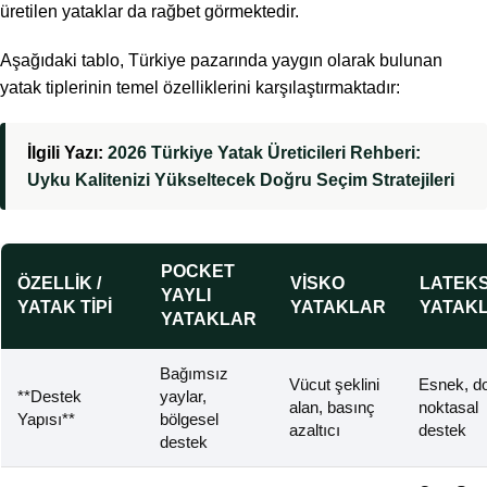
üretilen yataklar da rağbet görmektedir.
Aşağıdaki tablo, Türkiye pazarında yaygın olarak bulunan
yatak tiplerinin temel özelliklerini karşılaştırmaktadır:
İlgili Yazı:
2026 Türkiye Yatak Üreticileri Rehberi:
Uyku Kalitenizi Yükseltecek Doğru Seçim Stratejileri
POCKET
ÖZELLIK /
VISKO
LATEK
YAYLI
YATAK TIPI
YATAKLAR
YATAK
YATAKLAR
Bağımsız
Vücut şeklini
Esnek, do
**Destek
yaylar,
alan, basınç
noktasal
Yapısı**
bölgesel
azaltıcı
destek
destek