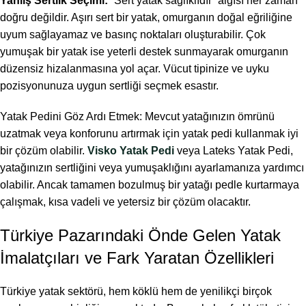
Yanlış Sertlik Seçimi:
“Sert yatak sağlıklıdır” algısı her zaman
doğru değildir. Aşırı sert bir yatak, omurganın doğal eğriliğine
uyum sağlayamaz ve basınç noktaları oluşturabilir. Çok
yumuşak bir yatak ise yeterli destek sunmayarak omurganın
düzensiz hizalanmasına yol açar. Vücut tipinize ve uyku
pozisyonunuza uygun sertliği seçmek esastır.
Yatak Pedini Göz Ardı Etmek: Mevcut yatağınızın ömrünü
uzatmak veya konforunu artırmak için yatak pedi kullanmak iyi
bir çözüm olabilir.
Visko Yatak Pedi
veya Lateks Yatak Pedi,
yatağınızın sertliğini veya yumuşaklığını ayarlamanıza yardımcı
olabilir. Ancak tamamen bozulmuş bir yatağı pedle kurtarmaya
çalışmak, kısa vadeli ve yetersiz bir çözüm olacaktır.
Türkiye Pazarındaki Önde Gelen Yatak
İmalatçıları ve Fark Yaratan Özellikleri
Türkiye yatak sektörü, hem köklü hem de yenilikçi birçok