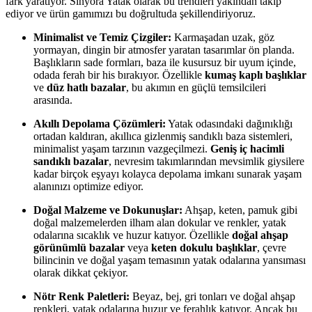
fark yaratıyor. Sinyora Yatak olarak bu trendleri yakından takip
ediyor ve ürün gamımızı bu doğrultuda şekillendiriyoruz.
Minimalist ve Temiz Çizgiler:
Karmaşadan uzak, göz
yormayan, dingin bir atmosfer yaratan tasarımlar ön planda.
Başlıkların sade formları, baza ile kusursuz bir uyum içinde,
odada ferah bir his bırakıyor. Özellikle
kumaş kaplı başlıklar
ve
düz hatlı bazalar
, bu akımın en güçlü temsilcileri
arasında.
Akıllı Depolama Çözümleri:
Yatak odasındaki dağınıklığı
ortadan kaldıran, akıllıca gizlenmiş sandıklı baza sistemleri,
minimalist yaşam tarzının vazgeçilmezi.
Geniş iç hacimli
sandıklı bazalar
, nevresim takımlarından mevsimlik giysilere
kadar birçok eşyayı kolayca depolama imkanı sunarak yaşam
alanınızı optimize ediyor.
Doğal Malzeme ve Dokunuşlar:
Ahşap, keten, pamuk gibi
doğal malzemelerden ilham alan dokular ve renkler, yatak
odalarına sıcaklık ve huzur katıyor. Özellikle
doğal ahşap
görünümlü bazalar
veya
keten dokulu başlıklar
, çevre
bilincinin ve doğal yaşam temasının yatak odalarına yansıması
olarak dikkat çekiyor.
Nötr Renk Paletleri:
Beyaz, bej, gri tonları ve doğal ahşap
renkleri, yatak odalarına huzur ve ferahlık katıyor. Ancak bu