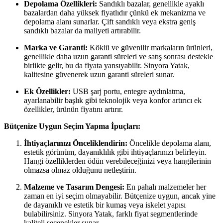
Depolama Özellikleri:
Sandıklı bazalar, genellikle ayaklı
bazalardan daha yüksek fiyatlıdır çünkü ek mekanizma ve
depolama alanı sunarlar. Çift sandıklı veya ekstra geniş
sandıklı bazalar da maliyeti artırabilir.
Marka ve Garanti:
Köklü ve güvenilir markaların ürünleri,
genellikle daha uzun garanti süreleri ve satış sonrası destekle
birlikte gelir, bu da fiyata yansıyabilir. Sinyora Yatak,
kalitesine güvenerek uzun garanti süreleri sunar.
Ek Özellikler:
USB şarj portu, entegre aydınlatma,
ayarlanabilir başlık gibi teknolojik veya konfor artırıcı ek
özellikler, ürünün fiyatını artırır.
Bütçenize Uygun Seçim Yapma İpuçları:
İhtiyaçlarınızı Önceliklendirin:
Öncelikle depolama alanı,
estetik görünüm, dayanıklılık gibi ihtiyaçlarınızı belirleyin.
Hangi özelliklerden ödün verebileceğinizi veya hangilerinin
olmazsa olmaz olduğunu netleştirin.
Malzeme ve Tasarım Dengesi:
En pahalı malzemeler her
zaman en iyi seçim olmayabilir. Bütçenize uygun, ancak yine
de dayanıklı ve estetik bir kumaş veya iskelet yapısı
bulabilirsiniz. Sinyora Yatak, farklı fiyat segmentlerinde
kaliteli seçenekler sunar.