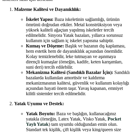
Malzeme Kalitesi ve Dayanıklılık:
İskelet Yapısı:
Baza iskeletinin sağlamlığı, ürünün
ömrünü doğrudan etkiler. Metal konstrüksiyon veya
yüksek kaliteli ağaçtan yapılmış iskeletler tercih
edilmelidir. Sinyora Yatak bazaları, yıllarca sorunsuz
kullanım için sağlam iç iskelet yapısına sahiptir.
Kumaş ve Döşeme:
Başlık ve bazanın dış kaplaması,
hem estetik hem de dayanıklılık açısından önemlidir.
Kolay temizlenebilir, leke tutmayan ve aşınmaya
dirençli kumaşlar (örneğin, kadife, keten karışımları,
suni deri) tercih edilebilir.
Mekanizma Kalitesi (Sandıklı Bazalar İçin):
Sandıklı
bazalarda kullanılan amortisör ve kaldırma
mekanizmasının kalitesi, güvenlik ve kullanım kolaylığı
açısından hayati önem taşır. Yavaş kapanan, emniyet
kilitli sistemler tercih edilmelidir.
Yatak Uyumu ve Destek:
Yatak Boyutu:
Baza ve başlığın, kullanacağınız
yatakla (örneğin, Latex Yatak, Visko Yatak,
Pocket
Yaylı Yatak
) tam uyumlu olduğundan emin olun.
Standart tek kişilik, çift kişilik veya king/queen size