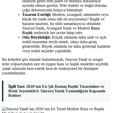
odanızın genel renk paleti ve mobilya dokularıyla
uyumlu olması gerekir. Nötr renkler ve doğal dokular,
çoğu dekorasyonla kolayca bütünleşir.
Tasarım Estetiği:
Modern, avangard, minimalist veya
klasik bir yatak odası stili mi arıyorsunuz? Başlık ve
bazanın tasarımı, bu stilin tamamlayıcısı olmalıdır.
Sinyora Yatak, Avangard Yatak ve Modern
Baza
Başlık
serileriyle her zevke hitap eder.
Oda Büyüklüğü:
Küçük odalarda daha sade ve açık
renkli tasarımlar tercih etmek, odayı daha geniş
gösterebilir. Büyük odalarda ise daha gösterişli başlıklar
veya renkli seçimler yapılabilir.
Bu kriterleri göz önünde bulundurarak, Sinyora Yatak’ın zengin
ürün yelpazesinden size en uygun baza ve başlık modelini seçebilir,
yatak odanızda hem estetik hem de fonksiyonel bir dönüşüm
yaratabilirsiniz.
İlgili Yazı:
2026’nın En Şık Kumaş Başlık Tasarımları ve
Renk Seçenekleri: Sinyora Yatak Uzmanlığıyla Kapsamlı
Rehber