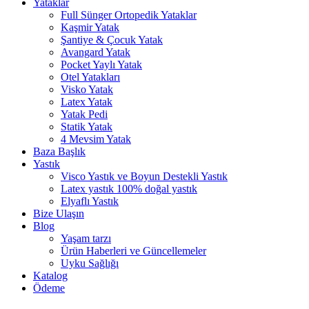
Yataklar
Full Sünger Ortopedik Yataklar
Kaşmir Yatak
Şantiye & Çocuk Yatak
Avangard Yatak
Pocket Yaylı Yatak
Otel Yatakları
Visko Yatak
Latex Yatak
Yatak Pedi
Statik Yatak
4 Mevsim Yatak
Baza Başlık
Yastık
Visco Yastık ve Boyun Destekli Yastık
Latex yastık 100% doğal yastık
Elyaflı Yastık
Bize Ulaşın
Blog
Yaşam tarzı
Ürün Haberleri ve Güncellemeler
Uyku Sağlığı
Katalog
Ödeme