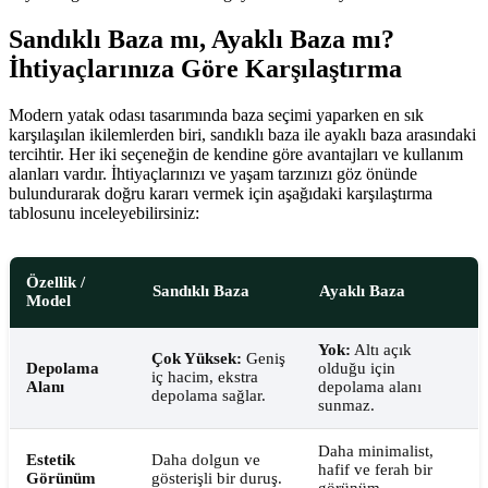
Sandıklı Baza mı, Ayaklı Baza mı?
İhtiyaçlarınıza Göre Karşılaştırma
Modern yatak odası tasarımında baza seçimi yaparken en sık
karşılaşılan ikilemlerden biri, sandıklı baza ile ayaklı baza arasındaki
tercihtir. Her iki seçeneğin de kendine göre avantajları ve kullanım
alanları vardır. İhtiyaçlarınızı ve yaşam tarzınızı göz önünde
bulundurarak doğru kararı vermek için aşağıdaki karşılaştırma
tablosunu inceleyebilirsiniz:
Özellik /
Sandıklı Baza
Ayaklı Baza
Model
Yok:
Altı açık
Çok Yüksek:
Geniş
Depolama
olduğu için
iç hacim, ekstra
Alanı
depolama alanı
depolama sağlar.
sunmaz.
Daha minimalist,
Estetik
Daha dolgun ve
hafif ve ferah bir
Görünüm
gösterişli bir duruş.