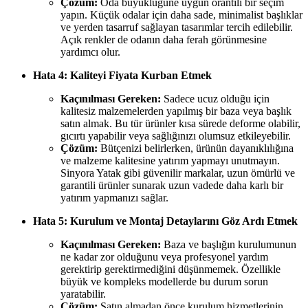
Çözüm:
Oda büyüklüğüne uygun orantılı bir seçim
yapın. Küçük odalar için daha sade, minimalist başlıklar
ve yerden tasarruf sağlayan tasarımlar tercih edilebilir.
Açık renkler de odanın daha ferah görünmesine
yardımcı olur.
Hata 4: Kaliteyi Fiyata Kurban Etmek
Kaçınılması Gereken:
Sadece ucuz olduğu için
kalitesiz malzemelerden yapılmış bir baza veya başlık
satın almak. Bu tür ürünler kısa sürede deforme olabilir,
gıcırtı yapabilir veya sağlığınızı olumsuz etkileyebilir.
Çözüm:
Bütçenizi belirlerken, ürünün dayanıklılığına
ve malzeme kalitesine yatırım yapmayı unutmayın.
Sinyora Yatak gibi güvenilir markalar, uzun ömürlü ve
garantili ürünler sunarak uzun vadede daha karlı bir
yatırım yapmanızı sağlar.
Hata 5: Kurulum ve Montaj Detaylarını Göz Ardı Etmek
Kaçınılması Gereken:
Baza ve başlığın kurulumunun
ne kadar zor olduğunu veya profesyonel yardım
gerektirip gerektirmediğini düşünmemek. Özellikle
büyük ve kompleks modellerde bu durum sorun
yaratabilir.
Çözüm:
Satın almadan önce kurulum hizmetlerinin