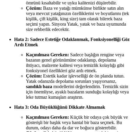
ömrünü kısaltabilir ve uyku kalitenizi düşürebilir.
Çözüm:
Baza ve yatağı mümkünse birlikte satın alın
veya mevcut yatağınızın özelliklerini ve boyutlarını (tek
kişilik, çift kişilik, king size) tam olarak bilerek baza
seçimi yapın. Sinyora Yatak, yatak ve baza uyumunda
size rehberlik edecektir.
Hata 2: Sadece Estetiğe Odaklanmak, Fonksiyonelliği Göz
Ardı Etmek
Kaçınılması Gereken:
Sadece başlığın rengine veya
bazanın genel görünümüne odaklanıp, depolama
ihtiyacı, malzeme kalitesi veya temizlik kolaylığı gibi
fonksiyonel özellikleri göz ardı etmek.
Çözüm:
Estetik kadar işlevselliği de ön planda tutun.
Yatak odanızda depolama sorunları yaşıyorsanız,
sandıklı baza
modellerini değerlendirin. Temizlik sizin
için önemliyse, ayaklı bazaların sunduğu kolaylığı veya
leke tutmaz kumaşları araştırın.
Hata 3: Oda Büyüklüğünü Dikkate Almamak
Kaçınılması Gereken:
Küçük bir odaya çok büyük ve
gösterişli bir başlık veya hantal bir baza seçmek. Bu
durum, odayı daha da dar ve boğucu gösterebilir.