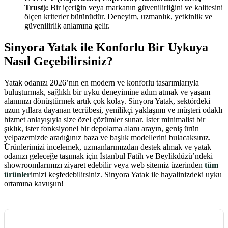
Trust):
Bir içeriğin veya markanın güvenilirliğini ve kalitesini
ölçen kriterler bütünüdür. Deneyim, uzmanlık, yetkinlik ve
güvenilirlik anlamına gelir.
Sinyora Yatak ile Konforlu Bir Uykuya
Nasıl Geçebilirsiniz?
Yatak odanızı 2026’nın en modern ve konforlu tasarımlarıyla
buluşturmak, sağlıklı bir uyku deneyimine adım atmak ve yaşam
alanınızı dönüştürmek artık çok kolay. Sinyora Yatak, sektördeki
uzun yıllara dayanan tecrübesi, yenilikçi yaklaşımı ve müşteri odaklı
hizmet anlayışıyla size özel çözümler sunar. İster minimalist bir
şıklık, ister fonksiyonel bir depolama alanı arayın, geniş ürün
yelpazemizde aradığınız baza ve başlık modellerini bulacaksınız.
Ürünlerimizi incelemek, uzmanlarımızdan destek almak ve yatak
odanızı geleceğe taşımak için İstanbul Fatih ve Beylikdüzü’ndeki
showroomlarımızı ziyaret edebilir veya web sitemiz üzerinden
tüm
ürünler
imizi keşfedebilirsiniz. Sinyora Yatak ile hayalinizdeki uyku
ortamına kavuşun!