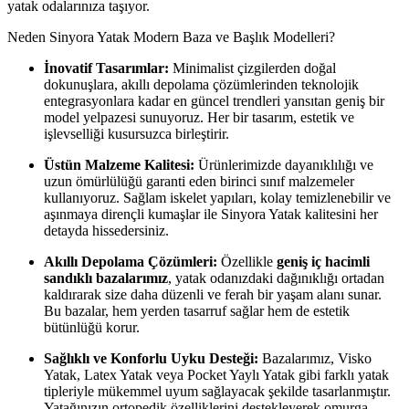
yatak odalarınıza taşıyor.
Neden Sinyora Yatak Modern Baza ve Başlık Modelleri?
İnovatif Tasarımlar:
Minimalist çizgilerden doğal
dokunuşlara, akıllı depolama çözümlerinden teknolojik
entegrasyonlara kadar en güncel trendleri yansıtan geniş bir
model yelpazesi sunuyoruz. Her bir tasarım, estetik ve
işlevselliği kusursuzca birleştirir.
Üstün Malzeme Kalitesi:
Ürünlerimizde dayanıklılığı ve
uzun ömürlülüğü garanti eden birinci sınıf malzemeler
kullanıyoruz. Sağlam iskelet yapıları, kolay temizlenebilir ve
aşınmaya dirençli kumaşlar ile Sinyora Yatak kalitesini her
detayda hissedersiniz.
Akıllı Depolama Çözümleri:
Özellikle
geniş iç hacimli
sandıklı bazalarımız
, yatak odanızdaki dağınıklığı ortadan
kaldırarak size daha düzenli ve ferah bir yaşam alanı sunar.
Bu bazalar, hem yerden tasarruf sağlar hem de estetik
bütünlüğü korur.
Sağlıklı ve Konforlu Uyku Desteği:
Bazalarımız, Visko
Yatak, Latex Yatak veya Pocket Yaylı Yatak gibi farklı yatak
tipleriyle mükemmel uyum sağlayacak şekilde tasarlanmıştır.
Yatağınızın ortopedik özelliklerini destekleyerek omurga