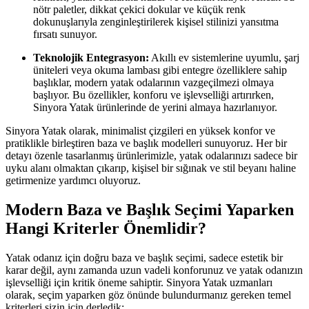
nötr paletler, dikkat çekici dokular ve küçük renk
dokunuşlarıyla zenginleştirilerek kişisel stilinizi yansıtma
fırsatı sunuyor.
Teknolojik Entegrasyon:
Akıllı ev sistemlerine uyumlu, şarj
üniteleri veya okuma lambası gibi entegre özelliklere sahip
başlıklar, modern yatak odalarının vazgeçilmezi olmaya
başlıyor. Bu özellikler, konforu ve işlevselliği artırırken,
Sinyora Yatak ürünlerinde de yerini almaya hazırlanıyor.
Sinyora Yatak olarak, minimalist çizgileri en yüksek konfor ve
pratiklikle birleştiren baza ve başlık modelleri sunuyoruz. Her bir
detayı özenle tasarlanmış ürünlerimizle, yatak odalarınızı sadece bir
uyku alanı olmaktan çıkarıp, kişisel bir sığınak ve stil beyanı haline
getirmenize yardımcı oluyoruz.
Modern Baza ve Başlık Seçimi Yaparken
Hangi Kriterler Önemlidir?
Yatak odanız için doğru baza ve başlık seçimi, sadece estetik bir
karar değil, aynı zamanda uzun vadeli konforunuz ve yatak odanızın
işlevselliği için kritik öneme sahiptir. Sinyora Yatak uzmanları
olarak, seçim yaparken göz önünde bulundurmanız gereken temel
kriterleri sizin için derledik: