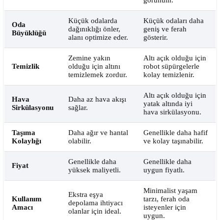
görünüm.
Küçük odalarda
Küçük odaları daha
Oda
dağınıklığı önler,
geniş ve ferah
Büyüklüğü
alanı optimize eder.
gösterir.
Zemine yakın
Altı açık olduğu için
Temizlik
olduğu için altını
robot süpürgelerle
temizlemek zordur.
kolay temizlenir.
Altı açık olduğu için
Hava
Daha az hava akışı
yatak altında iyi
Sirkülasyonu
sağlar.
hava sirkülasyonu.
Taşıma
Daha ağır ve hantal
Genellikle daha hafif
Kolaylığı
olabilir.
ve kolay taşınabilir.
Genellikle daha
Genellikle daha
Fiyat
yüksek maliyetli.
uygun fiyatlı.
Minimalist yaşam
Ekstra eşya
Kullanım
tarzı, ferah oda
depolama ihtiyacı
Amacı
isteyenler için
olanlar için ideal.
uygun.