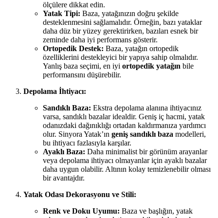
ölçülere dikkat edin.
Yatak Tipi:
Baza, yatağınızın doğru şekilde
desteklenmesini sağlamalıdır. Örneğin, bazı yataklar
daha düz bir yüzey gerektirirken, bazıları esnek bir
zeminde daha iyi performans gösterir.
Ortopedik Destek:
Baza, yatağın ortopedik
özelliklerini destekleyici bir yapıya sahip olmalıdır.
Yanlış baza seçimi, en iyi
ortopedik yatağın
bile
performansını düşürebilir.
Depolama İhtiyacı:
Sandıklı Baza:
Ekstra depolama alanına ihtiyacınız
varsa, sandıklı bazalar idealdir. Geniş iç hacmi, yatak
odanızdaki dağınıklığı ortadan kaldırmanıza yardımcı
olur. Sinyora Yatak’ın
geniş sandıklı baza
modelleri,
bu ihtiyacı fazlasıyla karşılar.
Ayaklı Baza:
Daha minimalist bir görünüm arayanlar
veya depolama ihtiyacı olmayanlar için ayaklı bazalar
daha uygun olabilir. Altının kolay temizlenebilir olması
bir avantajdır.
Yatak Odası Dekorasyonu ve Stili:
Renk ve Doku Uyumu:
Baza ve başlığın, yatak