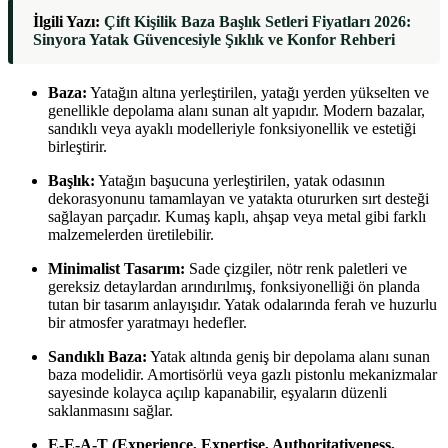
İlgili Yazı:
Çift Kişilik Baza Başlık Setleri Fiyatları 2026:
Sinyora Yatak Güvencesiyle Şıklık ve Konfor Rehberi
Baza:
Yatağın altına yerleştirilen, yatağı yerden yükselten ve
genellikle depolama alanı sunan alt yapıdır. Modern bazalar,
sandıklı veya ayaklı modelleriyle fonksiyonellik ve estetiği
birleştirir.
Başlık:
Yatağın başucuna yerleştirilen, yatak odasının
dekorasyonunu tamamlayan ve yatakta otururken sırt desteği
sağlayan parçadır. Kumaş kaplı, ahşap veya metal gibi farklı
malzemelerden üretilebilir.
Minimalist Tasarım:
Sade çizgiler, nötr renk paletleri ve
gereksiz detaylardan arındırılmış, fonksiyonelliği ön planda
tutan bir tasarım anlayışıdır. Yatak odalarında ferah ve huzurlu
bir atmosfer yaratmayı hedefler.
Sandıklı Baza:
Yatak altında geniş bir depolama alanı sunan
baza modelidir. Amortisörlü veya gazlı pistonlu mekanizmalar
sayesinde kolayca açılıp kapanabilir, eşyaların düzenli
saklanmasını sağlar.
E-E-A-T (Experience, Expertise, Authoritativeness,