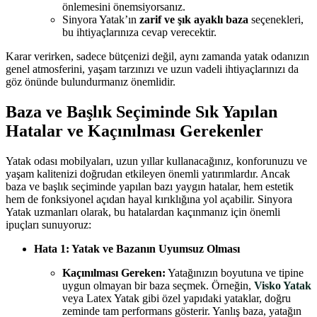
önlemesini önemsiyorsanız.
Sinyora Yatak’ın
zarif ve şık ayaklı baza
seçenekleri,
bu ihtiyaçlarınıza cevap verecektir.
Karar verirken, sadece bütçenizi değil, aynı zamanda yatak odanızın
genel atmosferini, yaşam tarzınızı ve uzun vadeli ihtiyaçlarınızı da
göz önünde bulundurmanız önemlidir.
Baza ve Başlık Seçiminde Sık Yapılan
Hatalar ve Kaçınılması Gerekenler
Yatak odası mobilyaları, uzun yıllar kullanacağınız, konforunuzu ve
yaşam kalitenizi doğrudan etkileyen önemli yatırımlardır. Ancak
baza ve başlık seçiminde yapılan bazı yaygın hatalar, hem estetik
hem de fonksiyonel açıdan hayal kırıklığına yol açabilir. Sinyora
Yatak uzmanları olarak, bu hatalardan kaçınmanız için önemli
ipuçları sunuyoruz:
Hata 1: Yatak ve Bazanın Uyumsuz Olması
Kaçınılması Gereken:
Yatağınızın boyutuna ve tipine
uygun olmayan bir baza seçmek. Örneğin,
Visko Yatak
veya Latex Yatak gibi özel yapıdaki yataklar, doğru
zeminde tam performans gösterir. Yanlış baza, yatağın