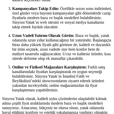
Kampanyaları Takip Edin:
Özellikle sezon sonu indirimleri,
özel günler veya bayram kampanyaları gibi dönemlerde cazip
fiyatlarla modern baza ve başlık modelleri bulabilirsiniz.
Sinyora Yatak’ın web sitesini ve sosyal medya kanallarını
takip etmek faydalı olacaktır.
Uzun Vadeli Yatırım Olarak Görün:
Baza ve başlık, yatak
odanızda uzun yıllar kullanacağınız bir yatırımdır. Başlangıçta
biraz daha yüksek fiyatlı gibi görünse de, kaliteli ve dayanıklı
bir ürün seçmek, uzun vadede size hem konfor hem de
maliyet tasarrufu sağlayacaktır. Ucuz ve kalitesiz ürünler, kısa
sürede deforme olup ek masraflar çıkarabilir.
Online ve Fiziksel Mağazaları Karşılaştırın:
Farklı satış
kanallarındaki fiyatları karşılaştırarak en uygun seçeneği
bulabilirsiniz. Sinyora Yatak’ın İstanbul Fatih ve
Beylikdüzü’ndeki showroomlarını ziyaret ederek ürünleri
yakından inceleyebilir, online mağazamızdan da fiyat
karşılaştırması yapabilirsiniz.
Sinyora Yatak olarak, kaliteli uyku çözümlerini ulaşılabilir kılmak
adına çeşitli fiyat aralıklarında modern baza ve başlık modelleri
sunuyoruz. Amacımız, bütçeniz ne olursa olsun, yatak odanızda
hayal ettiğiniz konforu ve estetiği yakalamanıza yardımcı olmaktır.