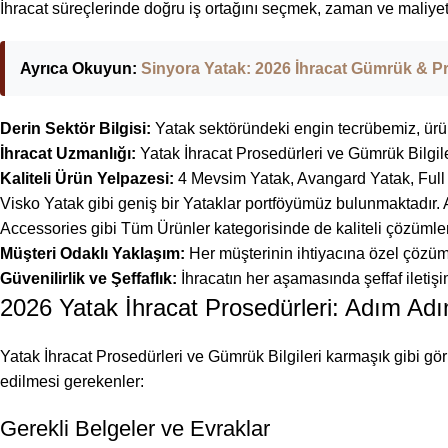
İhracat süreçlerinde doğru iş ortağını seçmek, zaman ve maliyet 
Ayrıca Okuyun:
Sinyora Yatak: 2026 İhracat Gümrük & P
Derin Sektör Bilgisi:
Yatak sektöründeki engin tecrübemiz, ürün
İhracat Uzmanlığı:
Yatak İhracat Prosedürleri ve Gümrük Bilgiler
Kaliteli Ürün Yelpazesi:
4 Mevsim Yatak, Avangard Yatak, Full S
Visko Yatak gibi geniş bir Yataklar portföyümüz bulunmaktadır. A
Accessories gibi Tüm Ürünler kategorisinde de kaliteli çözümler
Müşteri Odaklı Yaklaşım:
Her müşterinin ihtiyacına özel çözüml
Güvenilirlik ve Şeffaflık:
İhracatın her aşamasında şeffaf iletiş
2026 Yatak İhracat Prosedürleri: Adım Ad
Yatak İhracat Prosedürleri ve Gümrük Bilgileri karmaşık gibi görü
edilmesi gerekenler:
Gerekli Belgeler ve Evraklar