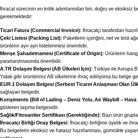
İhracat sürecinin en kritik adımlarından biri, doğru ve eksiksiz 
gerekmektedir:
Ticari Fatura (Commercial Invoice):
İhracatçı tarafından hazırl
Çeki Listesi (Packing List):
Paketlerin içeriğini, net ve brüt ağı
ürünlerin ayrı ayrı listelenmesi önemlidir.
Menşe Şahadetnamesi (Certificate of Origin):
Ürünlerin hangi 
yararlanılmasında önemlidir.
A.TR Dolaşım Belgesi (AB Ülkeleri İçin):
Türkiye ile Avrupa B
Yatak gibi ürünleriniz AB ülkelerine ihraç ediliyorsa bu belge ger
EUR.1 Dolaşım Belgesi (Serbest Ticaret Anlaşması Olan Ülke
sağlayan belgedir.
Konşimento (Bill of Lading – Deniz Yolu, Air Waybill – Hava
gösteren taşıma belgesidir.
Sağlık/Fitosaniter Sertifikası (Gerektiğinde):
Bazı ürün grupla
İhracatçı Birliği Onay Belgesi:
İhracatçı birliğine üyelik ve ihr
Bu belgelerin eksiksiz ve hatasız hazırlanması, gümrükte yaşan