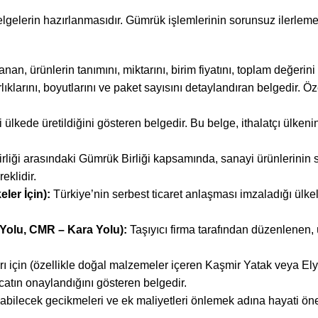
belgelerin hazırlanmasıdır. Gümrük işlemlerinin sorunsuz ilerleme
anan, ürünlerin tanımını, miktarını, birim fiyatını, toplam değeri
rlıklarını, boyutlarını ve paket sayısını detaylandıran belgedir. Öz
ülkede üretildiğini gösteren belgedir. Bu belge, ithalatçı ülkenin
irliği arasındaki Gümrük Birliği kapsamında, sanayi ürünlerinin
eklidir.
ler İçin):
Türkiye’nin serbest ticaret anlaşması imzaladığı ülkel
 Yolu, CMR – Kara Yolu):
Taşıyıcı firma tarafından düzenlenen, ü
rı için (özellikle doğal malzemeler içeren Kaşmir Yatak veya
Ely
acatın onaylandığını gösteren belgedir.
abilecek gecikmeleri ve ek maliyetleri önlemek adına hayati öne