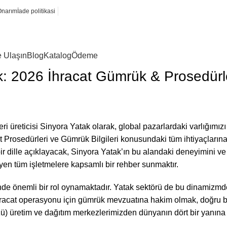
Onarım
İade politikasi
e Ulaşın
Blog
Katalog
Ödeme
k: 2026 İhracat Gümrük & Prosedür
leri üreticisi Sinyora Yatak olarak, global pazarlardaki varlığım
cat Prosedürleri ve Gümrük Bilgileri konusundaki tüm ihtiyaçlar
r bir dille açıklayacak, Sinyora Yatak’ın bu alandaki deneyimini
yen tüm işletmelere kapsamlı bir rehber sunmaktır.
inde önemli bir rol oynamaktadır. Yatak sektörü de bu dinamizmde
ihracat operasyonu için gümrük mevzuatına hakim olmak, doğru bel
zü) üretim ve dağıtım merkezlerimizden dünyanın dört bir yanına ü