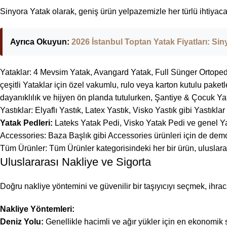
Sinyora Yatak olarak, geniş ürün yelpazemizle her türlü ihtiyac
Ayrıca Okuyun:
2026 İstanbul Toptan Yatak Fiyatları: Sin
Yataklar: 4 Mevsim Yatak, Avangard Yatak, Full Sünger Ortopedi
çeşitli Yataklar için özel vakumlu, rulo veya karton kutulu pake
dayanıklılık ve hijyen ön planda tutulurken, Şantiye & Çocuk Yata
Yastıklar: Elyaflı Yastık, Latex Yastık, Visko Yastık gibi Yastık
Yatak Pedleri:
Lateks Yatak Pedi,
Visko Yatak Pedi
ve genel Ya
Accessories: Baza Başlık gibi Accessories ürünleri için de dem
Tüm Ürünler: Tüm Ürünler kategorisindeki her bir ürün, uluslara
Uluslararası Nakliye ve Sigorta
Doğru nakliye yöntemini ve güvenilir bir taşıyıcıyı seçmek, ihraca
Nakliye Yöntemleri:
Deniz Yolu:
Genellikle hacimli ve ağır yükler için en ekonomik 