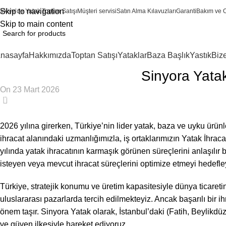
Skip to navigation
ürkiye’de Yatak Toptan Satışı
Müşteri servisi
Satın Alma Kılavuzları
Garanti
Bakım ve 
Skip to main content
nasayfa
Hakkımızda
Toptan Satışı
Yataklar
Baza Başlık
Yastık
Biz
Sinyora Yata
On 23 Mart 2026
0
2026 yılına girerken, Türkiye’nin lider yatak, baza ve uyku ürün
ihracat alanındaki uzmanlığımızla, iş ortaklarımızın Yatak İhra
yılında yatak ihracatının karmaşık görünen süreçlerini anlaşılı
isteyen veya mevcut ihracat süreçlerini optimize etmeyi hedefle
Türkiye, stratejik konumu ve üretim kapasitesiyle dünya ticaret
uluslararası pazarlarda tercih edilmekteyiz. Ancak başarılı bir 
önem taşır. Sinyora Yatak olarak, İstanbul’daki (Fatih, Beylikdü
ve güven ilkesiyle hareket ediyoruz.