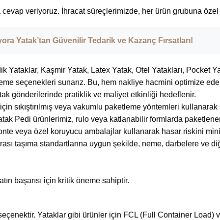
a cevap veriyoruz. İhracat süreçlerimizde, her ürün grubuna öze
yora Yatak’tan Güvenilir Tedarik ve Kazanç Fırsatları!
k Yataklar, Kaşmir Yatak, Latex Yatak, Otel Yatakları,
Pocket Ya
tleme seçenekleri sunarız. Bu, hem nakliye hacmini optimize eder
k gönderilerinde pratiklik ve maliyet etkinliği hedeflenir.
lar için sıkıştırılmış veya vakumlu paketleme yöntemleri kullanara
tak Pedi ürünlerimiz, rulo veya katlanabilir formlarda paketlener
onte veya özel koruyucu ambalajlar kullanarak hasar riskini min
rası taşıma standartlarına uygun şekilde, neme, darbelere ve di
tın başarısı için kritik öneme sahiptir.
seçenektir. Yataklar gibi ürünler için FCL (Full Container Load