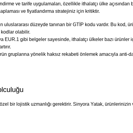
dirme ve tarife uygulamaları, özellikle ithalatçı ülke açısından b
plaması ve fiyatlandırma stratejiniz için kritiktir.
 uluslararası düzeyde tanınan bir GTİP kodu vardır. Bu kod, ür
kodlar olabilir.
R.1 gibi belgeler sayesinde, ithalatçı ülkeler bazı ürünler içi
tırır.
rün gruplarına yönelik haksız rekabeti önlemek amacıyla anti-dam
olculuğu
özel bir lojistik uzmanlığı gerektirir. Sinyora Yatak, ürünleriniz