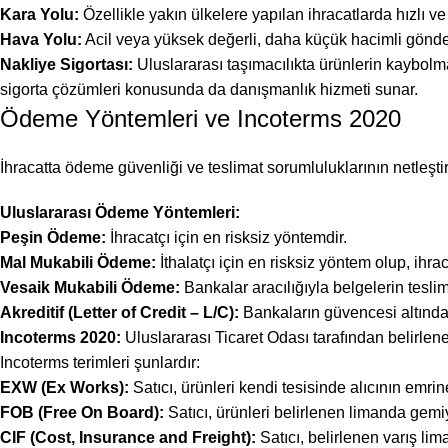
Kara Yolu:
Özellikle yakın ülkelere yapılan ihracatlarda hızlı v
Hava Yolu:
Acil veya yüksek değerli, daha küçük hacimli gönderi
Nakliye Sigortası:
Uluslararası taşımacılıkta ürünlerin kaybolma
sigorta çözümleri konusunda da danışmanlık hizmeti sunar.
Ödeme Yöntemleri ve Incoterms 2020
İhracatta ödeme güvenliği ve teslimat sorumluluklarının netleştiri
Uluslararası Ödeme Yöntemleri:
Peşin Ödeme:
İhracatçı için en risksiz yöntemdir.
Mal Mukabili Ödeme:
İthalatçı için en risksiz yöntem olup, ihracat
Vesaik Mukabili Ödeme:
Bankalar aracılığıyla belgelerin tesli
Akreditif (Letter of Credit – L/C):
Bankaların güvencesi altında 
Incoterms 2020:
Uluslararası Ticaret Odası tarafından belirlenen
Incoterms terimleri şunlardır:
EXW (Ex Works):
Satıcı, ürünleri kendi tesisinde alıcının emrine 
FOB (Free On Board):
Satıcı, ürünleri belirlenen limanda gemiy
CIF (Cost, Insurance and Freight):
Satıcı, belirlenen varış lim