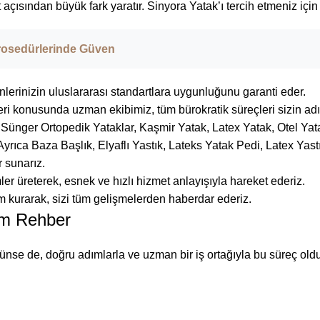
açısından büyük fark yaratır. Sinyora Yatak’ı tercih etmeniz içi
rosedürlerinde Güven
lerinizin uluslararası standartlara uygunluğunu garanti eder.
i konusunda uzman ekibimiz, tüm bürokratik süreçleri sizin adınız
ünger Ortopedik Yataklar, Kaşmir Yatak, Latex Yatak, Otel Yatak
yrıca Baza Başlık, Elyaflı Yastık,
Lateks Yatak Pedi
, Latex Yast
 sunarız.
er üreterek, esnek ve hızlı hizmet anlayışıyla hareket ederiz.
im kurarak, sizi tüm gelişmelerden haberdar ederiz.
ım Rehber
nse de, doğru adımlarla ve uzman bir iş ortağıyla bu süreç oldukç