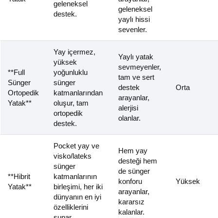
geleneksel
geleneksel
destek.
yaylı hissi
sevenler.
Yay içermez,
Yaylı yatak
yüksek
sevmeyenler,
**Full
yoğunluklu
tam ve sert
Sünger
sünger
destek
Orta
Ortopedik
katmanlarından
arayanlar,
Yatak**
oluşur, tam
alerjisi
ortopedik
olanlar.
destek.
Pocket yay ve
Hem yay
visko/lateks
desteği hem
sünger
de sünger
**Hibrit
katmanlarının
konforu
Yüksek
Yatak**
birleşimi, her iki
arayanlar,
dünyanın en iyi
kararsız
özelliklerini
kalanlar.
sunar.