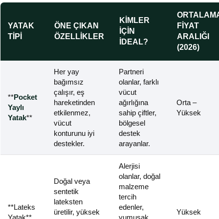
ORTALAM
KIMLER
YATAK
ÖNE ÇIKAN
FIYAT
İÇIN
TIPI
ÖZELLIKLER
ARALIĞI
İDEAL?
(2026)
Her yay
Partneri
bağımsız
olanlar, farklı
çalışır, eş
vücut
**
Pocket
hareketinden
ağırlığına
Orta –
Yaylı
etkilenmez,
sahip çiftler,
Yüksek
Yatak
**
vücut
bölgesel
konturunu iyi
destek
destekler.
arayanlar.
Alerjisi
olanlar, doğal
Doğal veya
malzeme
sentetik
tercih
lateksten
**Lateks
edenler,
üretilir, yüksek
Yüksek
Yatak**
yumuşak