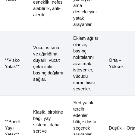
esneklik, nefes
ama
alabilirlik, anti-
destekleyici
alerjik.
yatak
arayanlar.
Eklem ağrısı
olanlar,
Vücut ısısına
basınç
ve ağırlığına
noktalarını
**Visko
duyarlı, vücut
Orta –
azaltmak
Yatak**
şeklini alır,
Yüksek
isteyenler,
basınç dağılımı
vücudu
sağlar.
saran hissi
sevenler.
Sert yatak
tercih
Klasik, birbirine
edenler,
bağlı yay
**Bonel
bütçe dostu
sistemi, daha
Yaylı
seçenek
Düşük – Ort
sert ve
Yatak**
arayanlar,