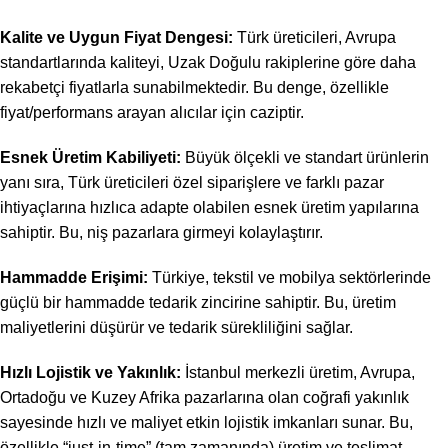
Kalite ve Uygun Fiyat Dengesi:
Türk üreticileri, Avrupa
standartlarında kaliteyi, Uzak Doğulu rakiplerine göre daha
rekabetçi fiyatlarla sunabilmektedir. Bu denge, özellikle
fiyat/performans arayan alıcılar için caziptir.
Esnek Üretim Kabiliyeti:
Büyük ölçekli ve standart ürünlerin
yanı sıra, Türk üreticileri özel siparişlere ve farklı pazar
ihtiyaçlarına hızlıca adapte olabilen esnek üretim yapılarına
sahiptir. Bu, niş pazarlara girmeyi kolaylaştırır.
Hammadde Erişimi:
Türkiye, tekstil ve mobilya sektörlerinde
güçlü bir hammadde tedarik zincirine sahiptir. Bu, üretim
maliyetlerini düşürür ve tedarik sürekliliğini sağlar.
Hızlı Lojistik ve Yakınlık:
İstanbul merkezli üretim, Avrupa,
Ortadoğu ve Kuzey Afrika pazarlarına olan coğrafi yakınlık
sayesinde hızlı ve maliyet etkin lojistik imkanları sunar. Bu,
özellikle “just-in-time” (tam zamanında) üretim ve teslimat