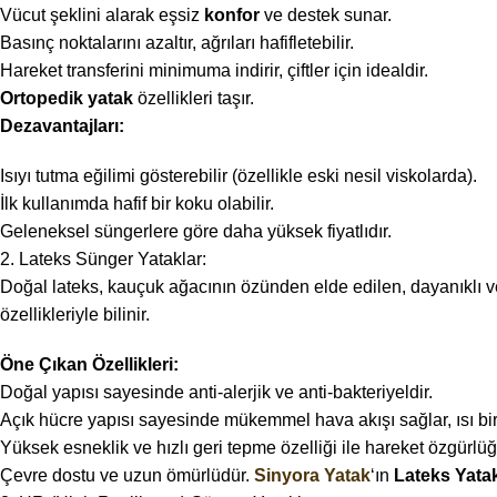
Vücut şeklini alarak eşsiz
konfor
ve destek sunar.
Basınç noktalarını azaltır, ağrıları hafifletebilir.
Hareket transferini minimuma indirir, çiftler için idealdir.
Ortopedik yatak
özellikleri taşır.
Dezavantajları:
Isıyı tutma eğilimi gösterebilir (özellikle eski nesil viskolarda).
İlk kullanımda hafif bir koku olabilir.
Geleneksel süngerlere göre daha yüksek fiyatlıdır.
2. Lateks Sünger Yataklar:
Doğal lateks, kauçuk ağacının özünden elde edilen, dayanıklı ve 
özellikleriyle bilinir.
Öne Çıkan Özellikleri:
Doğal yapısı sayesinde anti-alerjik ve anti-bakteriyeldir.
Açık hücre yapısı sayesinde mükemmel hava akışı sağlar, ısı biri
Yüksek esneklik ve hızlı geri tepme özelliği ile hareket özgürlü
Çevre dostu ve uzun ömürlüdür.
Sinyora Yatak
‘ın
Lateks Yata