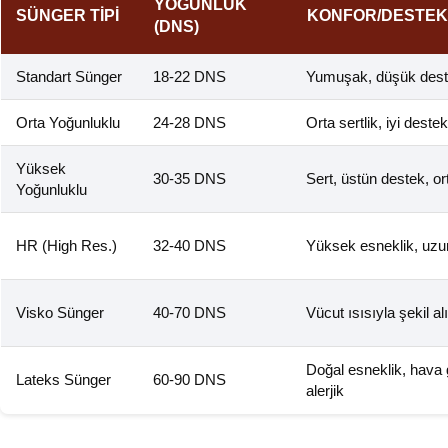
YOĞUNLUK
SÜNGER TIPI
KONFOR/DESTEK
(DNS)
Standart Sünger
18-22 DNS
Yumuşak, düşük des
Orta Yoğunluklu
24-28 DNS
Orta sertlik, iyi destek
Yüksek
30-35 DNS
Sert, üstün destek, or
Yoğunluklu
HR (High Res.)
32-40 DNS
Yüksek esneklik, uzu
Visko Sünger
40-70 DNS
Vücut ısısıyla şekil alı
Doğal esneklik, hava g
Lateks Sünger
60-90 DNS
alerjik