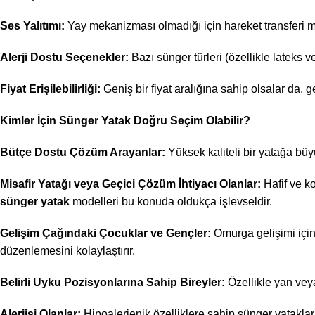
Ses Yalıtımı:
Yay mekanizması olmadığı için hareket transferi min
Alerji Dostu Seçenekler:
Bazı sünger türleri (özellikle lateks 
Fiyat Erişilebilirliği:
Geniş bir fiyat aralığına sahip olsalar da, 
Kimler İçin Sünger Yatak Doğru Seçim Olabilir?
Bütçe Dostu Çözüm Arayanlar:
Yüksek kaliteli bir yatağa büy
Misafir Yatağı veya Geçici Çözüm İhtiyacı Olanlar:
Hafif ve ko
sünger yatak
modelleri bu konuda oldukça işlevseldir.
Gelişim Çağındaki Çocuklar ve Gençler:
Omurga gelişimi içi
düzenlemesini kolaylaştırır.
Belirli Uyku Pozisyonlarına Sahip Bireyler:
Özellikle yan veya
Alerjisi Olanlar:
Hipoalerjenik özelliklere sahip sünger yataklar,