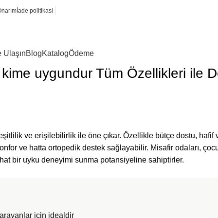
Onarım
İade politikasi
e Ulaşın
Blog
Katalog
Ödeme
kime uygundur Tüm Özellikleri ile 
ilik ve erişilebilirlik ile öne çıkar. Özellikle bütçe dostu, hafif 
nfor ve hatta ortopedik destek sağlayabilir. Misafir odaları, çocu
rahat bir uyku deneyimi sunma potansiyeline sahiptirler.
rayanlar için idealdir