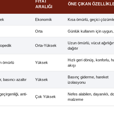
FIYAT
ÖNE ÇIKAN ÖZELLIKL
ARALIĞI
tek
Ekonomik
Kısa ömürlü, geçici çözüml
Orta
Günlük kullanım için uygun
Uzun ömürlü, vücut ağırlığını
topedik
Orta-Yüksek
dağıtır
Hızlı geri dönüş, konforlu, 
n ömürlü
Yüksek
akışı
Basınç giderme, hareket
r, basıncı azaltır
Yüksek
izolasyonu
eçirgenliği, anti-
Nefes alabilen, dayanıklı, d
Çok Yüksek
malzeme