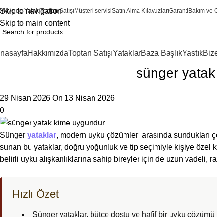
Skip to navigation
ürkiye’de Yatak Toptan Satışı
Müşteri servisi
Satın Alma Kılavuzları
Garanti
Bakım ve 
Skip to main content
nasayfa
Hakkımızda
Toptan Satışı
Yataklar
Baza Başlık
Yastık
Biz
sünger yatak 
29 Nisan 2026
On 13 Nisan 2026
0
Sünger
yataklar
, modern uyku çözümleri arasında sundukları çeşitl
sunan bu yataklar, doğru yoğunluk ve tip seçimiyle kişiye özel ko
belirli uyku alışkanlıklarına sahip bireyler için de uzun vadeli, 
Hızlı Özet
Sünger yataklar, bütçe dostu ve hafif bir uyku çözümü a