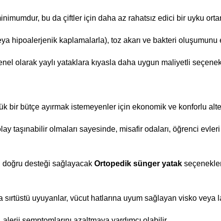
imumdur, bu da çiftler için daha az rahatsız edici bir uyku orta
veya hipoalerjenik kaplamalarla), toz akarı ve bakteri oluşumunu
genel olarak yaylı yataklara kıyasla daha uygun maliyetli seçenekl
ük bir bütçe ayırmak istemeyenler için ekonomik ve konforlu alter
lay taşınabilir olmaları sayesinde, misafir odaları, öğrenci evleri v
n doğru desteği sağlayacak
Ortopedik sünger yatak
seçenekleri
 sırtüstü uyuyanlar, vücut hatlarına uyum sağlayan visko veya l
 alerji semptomlarını azaltmaya yardımcı olabilir.