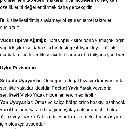
profillerine hitap eden markaların ve modellerin öne çıkan
özelliklerini değerlendirmek daha gerçekçidir.
Bu kişiselleştirilmiş sıralamayı oluşturan temel faktörler
şunlardır:
Vücut Tipi ve Ağırlığı:
Hafif yapılı kişiler daha yumuşak, ağır
yapılı kişiler ise daha sıkı bir desteğe ihtiyaç duyar. Yatak
markaları, farklı sertlik seviyeleri sunarak bu ihtiyaca yanıt verir.
Uyku Pozisyonu:
Sırtüstü Uyuyanlar:
Omurganın doğal hizasını koruyan, orta
sertlikte yataklar idealdir.
Pocket Yaylı Yatak
veya orta
sertlikteki Visko Yatak modelleri tercih edilebilir.
Yan Uyuyanlar:
Omuz ve kalça bölgelerine baskıyı azaltacak,
vücut hatlarını saran daha yumuşak yataklar önerilir. Latex
Yatak veya Visko Yatak gibi esnek malzemeler bu pozisyon
için oldukça uygundur.