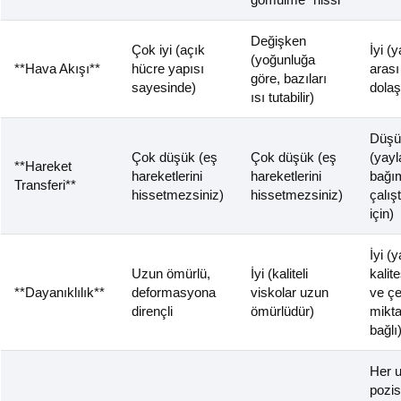
Değişken
Çok iyi (açık
İyi (y
(yoğunluğa
**Hava Akışı**
hücre yapısı
arası
göre, bazıları
sayesinde)
dolaş
ısı tutabilir)
Düşü
Çok düşük (eş
Çok düşük (eş
(yayl
**Hareket
hareketlerini
hareketlerini
bağı
Transferi**
hissetmezsiniz)
hissetmezsiniz)
çalışt
için)
İyi (
Uzun ömürlü,
İyi (kaliteli
kalit
**Dayanıklılık**
deformasyona
viskolar uzun
ve çe
dirençli
ömürlüdür)
mikta
bağlı
Her 
pozi