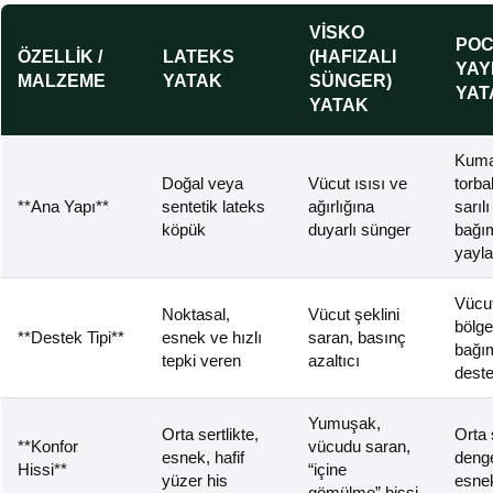
VISKO
POC
ÖZELLIK /
LATEKS
(HAFIZALI
YAY
MALZEME
YATAK
SÜNGER)
YAT
YATAK
Kum
Doğal veya
Vücut ısısı ve
torba
**Ana Yapı**
sentetik lateks
ağırlığına
sarılı
köpük
duyarlı sünger
bağı
yayla
Vücu
Noktasal,
Vücut şeklini
bölge
**Destek Tipi**
esnek ve hızlı
saran, basınç
bağı
tepki veren
azaltıcı
dest
Yumuşak,
Orta sertlikte,
Orta 
**Konfor
vücudu saran,
esnek, hafif
denge
Hissi**
“içine
yüzer his
esne
gömülme” hissi