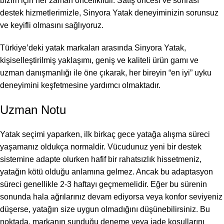
bizim için her zaman önceliklidir. Satış öncesi ve sonrası
destek hizmetlerimizle, Sinyora Yatak deneyiminizin sorunsuz
ve keyifli olmasını sağlıyoruz.
Türkiye’deki yatak markaları arasında Sinyora Yatak,
kişiselleştirilmiş yaklaşımı, geniş ve kaliteli ürün gamı ve
uzman danışmanlığı ile öne çıkarak, her bireyin “en iyi” uyku
deneyimini keşfetmesine yardımcı olmaktadır.
Uzman Notu
Yatak seçimi yaparken, ilk birkaç gece yatağa alışma süreci
yaşamanız oldukça normaldir. Vücudunuz yeni bir destek
sistemine adapte olurken hafif bir rahatsızlık hissetmeniz,
yatağın kötü olduğu anlamına gelmez. Ancak bu adaptasyon
süreci genellikle 2-3 haftayı geçmemelidir. Eğer bu sürenin
sonunda hala ağrılarınız devam ediyorsa veya konfor seviyeniz
düşerse, yatağın size uygun olmadığını düşünebilirsiniz. Bu
noktada, markanın sunduğu deneme veya iade koşullarını