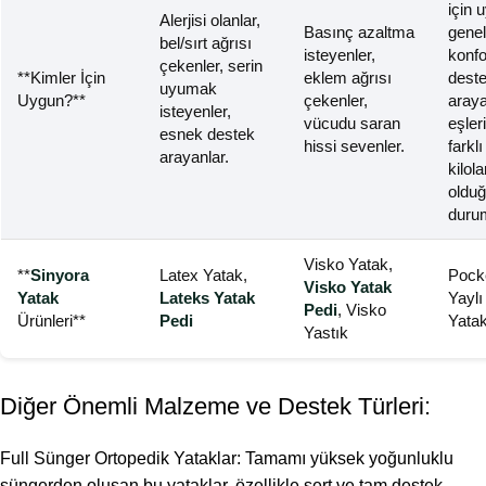
için 
Alerjisi olanlar,
Basınç azaltma
genel
bel/sırt ağrısı
isteyenler,
konfo
çekenler, serin
**Kimler İçin
eklem ağrısı
dest
uyumak
Uygun?**
çekenler,
araya
isteyenler,
vücudu saran
eşler
esnek destek
hissi sevenler.
farklı
arayanlar.
kilol
oldu
durum
Visko Yatak,
**
Sinyora
Latex Yatak,
Pock
Visko Yatak
Yatak
Lateks Yatak
Yaylı
Pedi
, Visko
Ürünleri**
Pedi
Yata
Yastık
Diğer Önemli Malzeme ve Destek Türleri:
Full Sünger Ortopedik Yataklar: Tamamı yüksek yoğunluklu
süngerden oluşan bu yataklar, özellikle sert ve tam destek