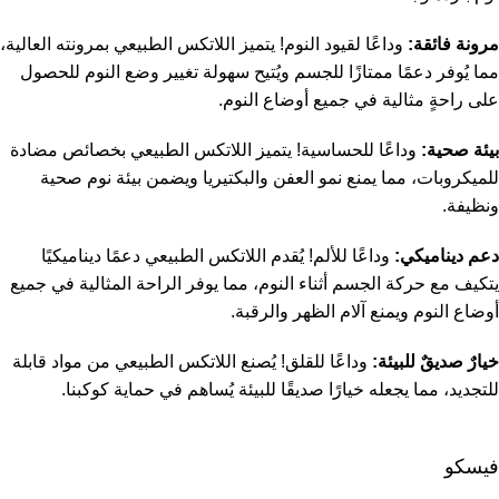
مرونة فائقة:
وداعًا لقيود النوم! يتميز اللاتكس الطبيعي بمرونته العالية،
مما يُوفر دعمًا ممتازًا للجسم ويُتيح سهولة تغيير وضع النوم للحصول
على راحةٍ مثالية في جميع أوضاع النوم.
بيئة صحية:
وداعًا للحساسية! يتميز اللاتكس الطبيعي بخصائص مضادة
للميكروبات، مما يمنع نمو العفن والبكتيريا ويضمن بيئة نوم صحية
ونظيفة.
دعم ديناميكي:
وداعًا للألم! يُقدم اللاتكس الطبيعي دعمًا ديناميكيًا
يتكيف مع حركة الجسم أثناء النوم، مما يوفر الراحة المثالية في جميع
أوضاع النوم ويمنع آلام الظهر والرقبة.
خيارٌ صديقٌ للبيئة:
وداعًا للقلق! يُصنع اللاتكس الطبيعي من مواد قابلة
للتجديد، مما يجعله خيارًا صديقًا للبيئة يُساهم في حماية كوكبنا.
فيسكو