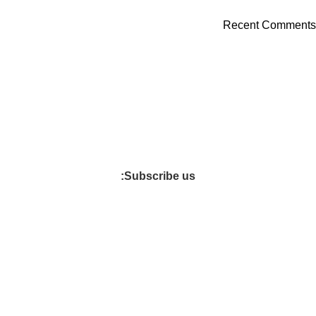
Recent Comments
İstanbul’daki Sinyora Firması 2014 yılında yatak kumaşı
üretimine başlamış ve 2015 yılında yerel pazarda artan talebi
karşılamak için bir yatak serisi kurmaya başlamıştır.
Subscribe us:
Faydalı Linkler
مراتب بالجملة في تركيا
خدمة العملاء
دليل المشتري
الضمان
العناية والإصلاح
‏سياسة الاسترجاع أو التبديل
Müşteri Bağlantıları