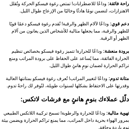
راحة فائقة:
وداعًا للاضطرابات! تمتص رغوة فيسكو الحركة وتُقلل
الاهتزازات، لتضمن نومًا هادئًا وخاليًا من الإزعاج طوال الليل.
دعم قوي:
وداعًا لآلام الظهر والرقبة! تُقدم رغوة فيسكو دعمًا قويًا
للظهر والرقبة، مما يجعلها مثالية للأشخاص الذين يعانون من آلام
الظهر أو الرقبة.
برودة منعشة:
وداعًا للحرارة! تتميز رغوة فيسكو بخصائص تنظيم
الحرارة الفائقة، مما يُساعد على الحفاظ على برودة المراتب ومنع
تراكم الحرارة لضمان نومٍ هانئٍ طوال الليل.
متانة تدوم:
وداعًا لتغيير المراتب! تُعرف رغوة فيسكو بمتانتها العالية
وقدرتها على الاحتفاظ بشكلها لسنوات طويلة، لتُوفر لك راحةً تدوم.
دلّل عملاءك بنومٍ هانئٍ مع فرشات لاتكس:
تهوية مثالية:
وداعًا للحرارة والرطوبة! تسمح تركيبة اللاتكس الطبيعي
بمرور الهواء بحرية داخل المراتب، مما يمنع تراكم الحرارة ويضمن بيئة
نوم باردة وجافة.