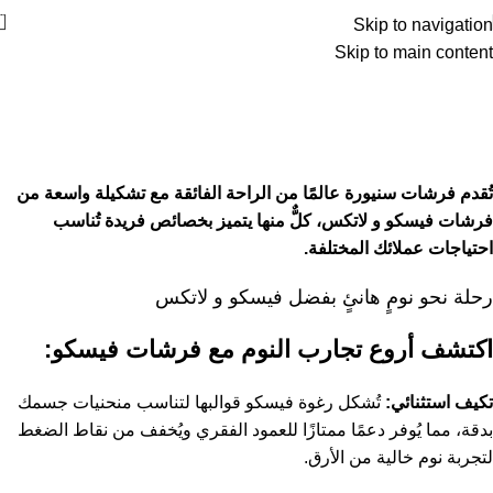
0
Skip to navigation
Skip to main content
رحلة نحو نومٍ هانئٍ بفضل فيسكو و
لاتكس
Home
رحلة نحو نومٍ هانئٍ بفضل فيسكو و لاتكس
تُقدم فرشات سنيورة عالمًا من الراحة الفائقة مع تشكيلة واسعة من
فرشات فيسكو و لاتكس، كلٌّ منها يتميز بخصائص فريدة تُناسب
احتياجات عملائك المختلفة.
رحلة نحو نومٍ هانئٍ بفضل فيسكو و لاتكس
اكتشف أروع تجارب النوم مع فرشات
فيسكو:
تكيف استثنائي:
تُشكل رغوة فيسكو قوالبها لتناسب منحنيات جسمك
بدقة، مما يُوفر دعمًا ممتازًا للعمود الفقري ويُخفف من نقاط الضغط
لتجربة نوم خالية من الأرق.